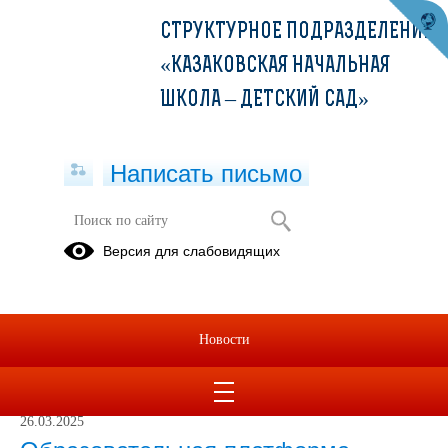
СТРУКТУРНОЕ ПОДРАЗДЕЛЕНИЕ
«КАЗАКОВСКАЯ НАЧАЛЬНАЯ
ШКОЛА – ДЕТСКИЙ САД»
Написать письмо
Материалы о раздельном сборе
Версия для слабовидящих
отходов
26.03.2025
Серия коротких мультфильмов
Новости
«Помощники Земли»
26.03.2025