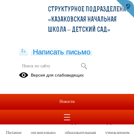
СТРУКТУРНОЕ ПОДРАЗДЕЛЕНИЕ
«КАЗАКОВСКАЯ НАЧАЛЬНАЯ
ШКОЛА – ДЕТСКИЙ САД»
Написать письмо
Версия для слабовидящих
Питание
01.09.2025
Организатор питания – структурное
Новости
подразделение "Казаковская
начальная школа – детский сад"
Питание организовано образовательным учреждением