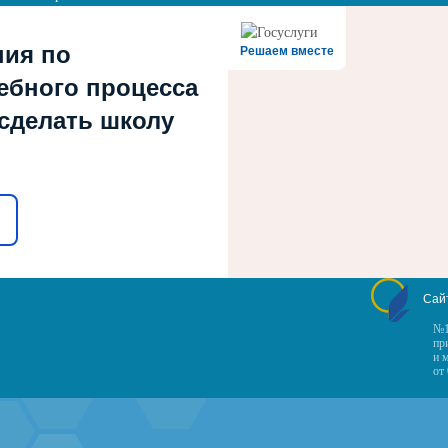
ния по
Решаем вместе
ебного процесса
 сделать школу
Сай
№1
пр
и 
от