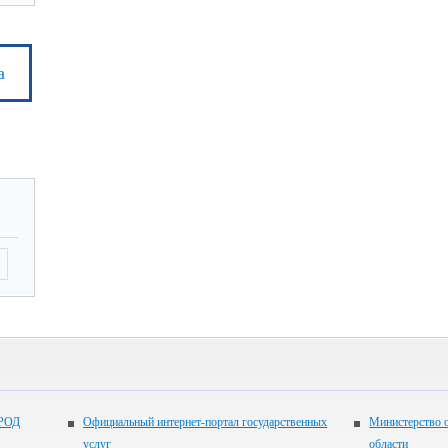
а
ОРОД
Официальный интернет-портал государственных
Министерство о
услуг
области