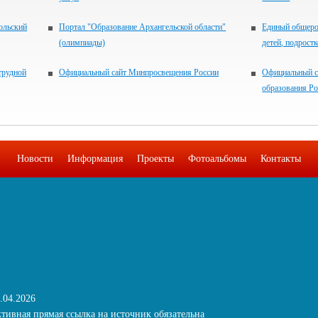
ольский
Портал "Образование Архангельской области"
Единый общеро
(олимпиады)
детей, подрост
трудной
Официальный сайт Минпросвещения России
Официальный с
образования Р
Новости
Информация
Проекты
Фотоальбомы
Контакты
.04.2026
тивная прямая ссылка на источник обязательна