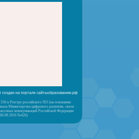
т создан на портале сайтыобразованию.рф
556 в Реестре российского ПО (на основании
иказа Министерства цифрового развития, связи
массовых коммуникаций Российской Федерации
 06.09.2016 №426)