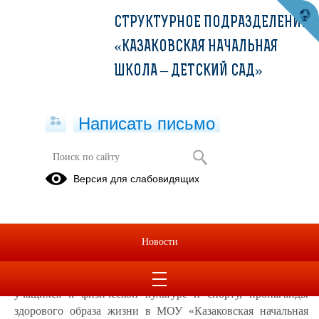
СТРУКТУРНОЕ ПОДРАЗДЕЛЕНИЕ
«КАЗАКОВСКАЯ НАЧАЛЬНАЯ
ШКОЛА – ДЕТСКИЙ САД»
Написать письмо
Школьный этап Всероссийского
Версия для слабовидящих
соревнования школьников
"Президентские состязания"
23.12.2022
Новости
На основании Указа Президента Российской
Федерации от 30.07.2010 г. № 948, в целях приобщения
учащихся к физической культуре и спорту, пропаганды
здорового образа жизни в
МОУ «Казаковская начальная