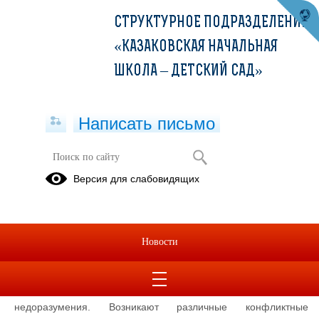
СТРУКТУРНОЕ ПОДРАЗДЕЛЕНИЕ
«КАЗАКОВСКАЯ НАЧАЛЬНАЯ
ШКОЛА – ДЕТСКИЙ САД»
Написать письмо
Школьная служба примирения
Версия для слабовидящих
02.09.2024
Школа
-это место, где подросток проводит большую часть
своего времени. Здесь он не только получает знания, но и
Новости
учится общаться, делать выбор между хорошим и плохим. В
школе, где дети учатся из разных социальных слоёв, разных
моделей воспитания не минуемо возникают противоречия,
недоразумения. Возникают различные конфликтные